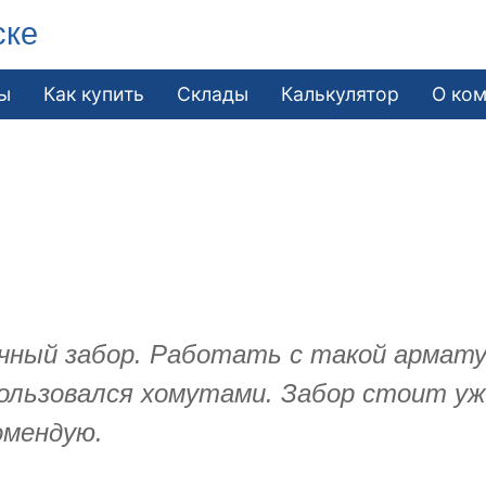
ске
ы
Как купить
Склады
Калькулятор
О ко
чный забор. Работать с такой арматур
 пользовался хомутами. Забор стоит у
омендую.