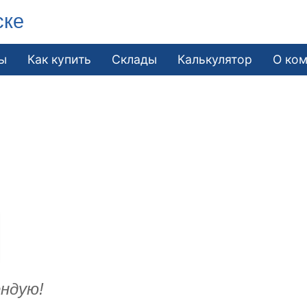
ске
ы
Как купить
Склады
Калькулятор
О ко
ендую!