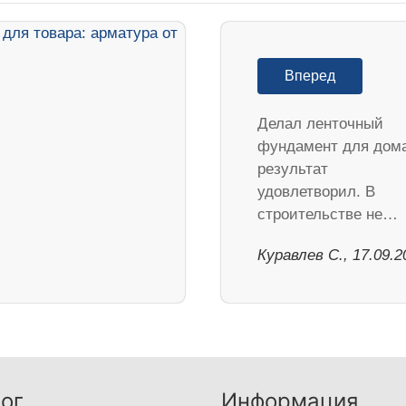
Вперед
Делал ленточный
фундамент для дома
результат
удовлетворил. В
строительстве не…
Куравлев С., 17.09.2
ог
Информация