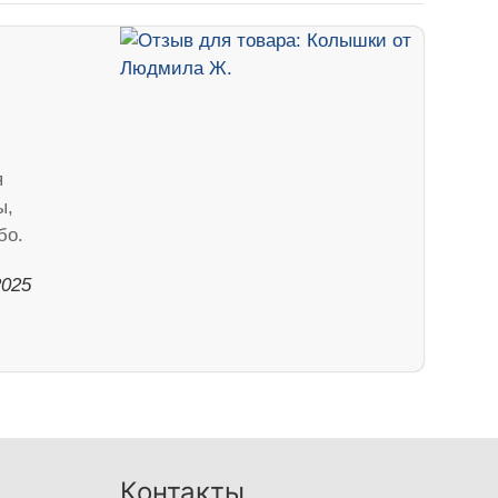
я
ы,
бо.
2025
Контакты