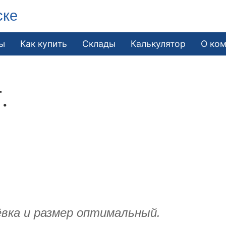
ске
ы
Как купить
Склады
Калькулятор
О ко
.
ёвка и размер оптимальный.