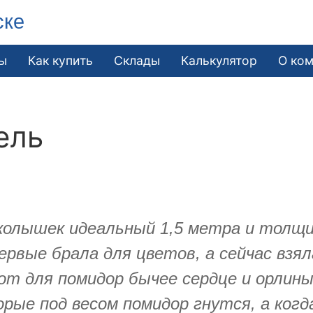
ске
ы
Как купить
Склады
Калькулятор
О ко
ель
колышек идеальный 1,5 метра и толщин
рвые брала для цветов, а сейчас взял
т для помидор бычее сердце и орлиный
рые под весом помидор гнутся, а ког