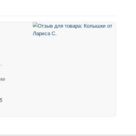
.
чке
5