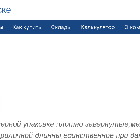
ске
ы
Как купить
Склады
Калькулятор
О ко
ерной упаковке плотно завернутые,ме
приличной длинны,единственное при да