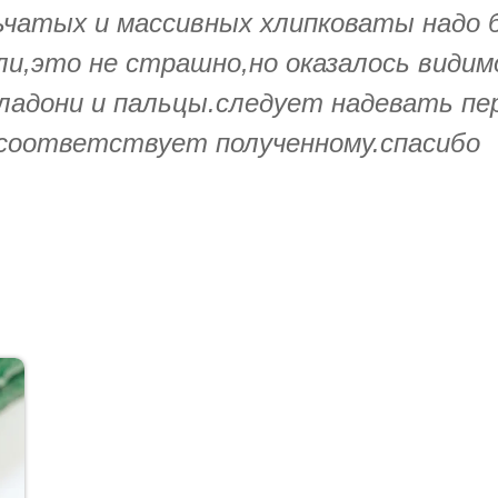
чатых и массивных хлипковаты надо б
ыли,это не страшно,но оказалось види
 ладони и пальцы.следует надевать пе
 соответствует полученному.спасибо