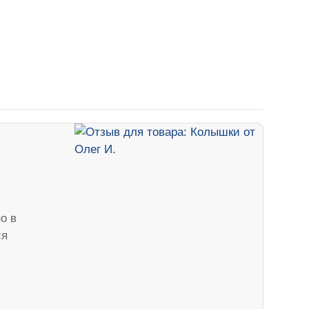
о в
ся