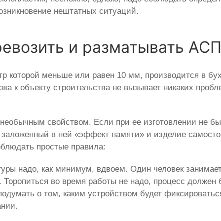
озникновение нештатных ситуаций.
ревозить и разматывать АС
р которой меньше или равен 10 мм, производится в бух
зка к объекту строительства не вызывает никаких проб
 необычным свойством. Если при ее изготовлении не бы
т заложенный в ней «эффект памяти» и изделие самост
облюдать простые правила:
туры надо, как минимум, вдвоем. Один человек занима
 Торопиться во время работы не надо, процесс должен
е подумать о том, каким устройством будет фиксироват
ании.