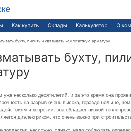
ске
ы
Как купить
Склады
Калькулятор
О ко
тывать бухту, пилить и связывать композитную арматуру
зматывать бухту, пил
атуру
 уже несколько десятилетий, и за это время она прояви
прочность на разрыв очень высока, гораздо больше, чем
здействиям и коррозии, она обладает низкой теплопр
вляется диэлектриком, что очень важно при строительст
теклопластик, несложно, однако, надо соблюдать опреде