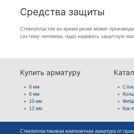
Средства защиты
Стеклопластик во время резки может производ
систему человека, надо надевать защитную мас
Купить арматуру
Катал
6 мм
Стек
8 мм
Кол
10 мм
Фибр
12 мм
Как 
Стеклопластиковая композитная арматура от про