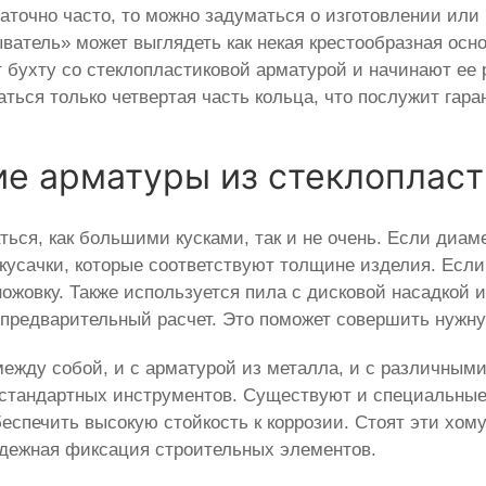
точно часто, то можно задуматься о изготовлении или 
атель» может выглядеть как некая крестообразная основ
 бухту со стеклопластиковой арматурой и начинают ее 
ться только четвертая часть кольца, что послужит гара
ие арматуры из стеклопласт
ься, как большими кусками, так и не очень. Если диаме
кусачки, которые соответствуют толщине изделия. Есл
жовку. Также используется пила с дисковой насадкой и
и предварительный расчет. Это поможет совершить нужн
между собой, и с арматурой из металла, и с различными
стандартных инструментов. Существуют и специальные 
беспечить высокую стойкость к коррозии. Стоят эти хом
адежная фиксация строительных элементов.