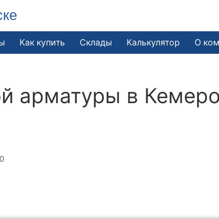
ске
ы
Как купить
Склады
Калькулятор
О ко
ой арматуры в Кемер
00