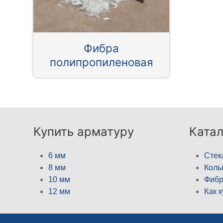
Фибра
полипропиленовая
Купить арматуру
Катал
6 мм
Стек
8 мм
Кол
10 мм
Фибр
12 мм
Как 