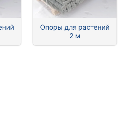
ений
Опоры для растений
2 м