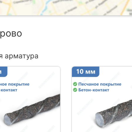
ерово
я арматура