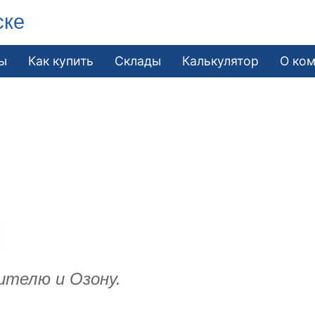
ске
ы
Как купить
Склады
Калькулятор
О ко
ителю и Озону.