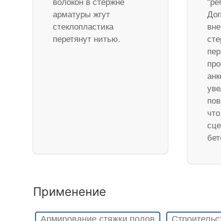
волокон в стержне
"ре
арматуры жгут
Доп
стеклопластика
вне
перетянут нитью.
ст
пер
про
анк
уве
пов
что
сце
бет
Применение
Армирование стяжки полов
Строительс