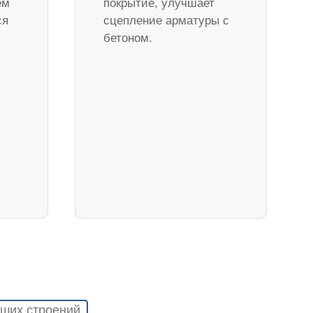
ем
покрытие, улучшает
ся
сцепление арматуры с
бетоном.
ших строений