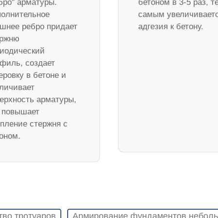
бро" арматуры.
бетоном в 3-5 раз, т
олнительное
самым увеличивает
шнее ребро придает
адгезия к бетону.
ержню
иодический
филь, создает
еровку в бетоне и
личивает
ерхность арматуры,
 повышает
пление стержня с
оном.
тво тротуаров
Армирование фундаментов неболь