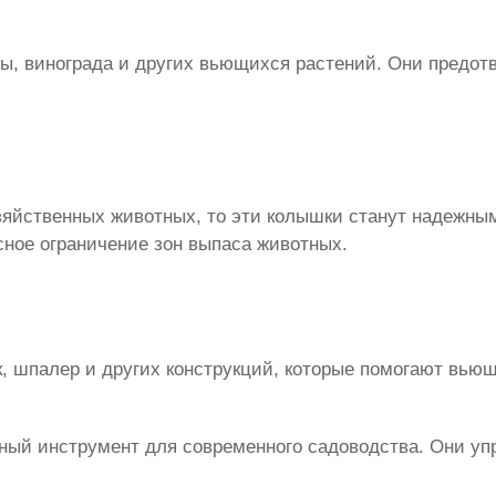
, винограда и других вьющихся растений. Они предотв
озяйственных животных, то эти колышки станут надежн
сное ограничение зон выпаса животных.
, шпалер и других конструкций, которые помогают вью
жный инструмент для современного садоводства. Они у